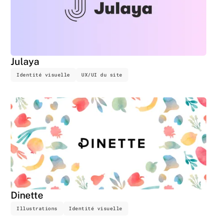
Une question ? On vous répond.
contact@alasta.io
Julaya
Identité visuelle
UX/UI du site
© 2026 Alasta. Tous droits réservés.
Mentions légales.
Agréé Crédit Impôt Innovation
Référencé chez
Dinette
Illustrations
Identité visuelle